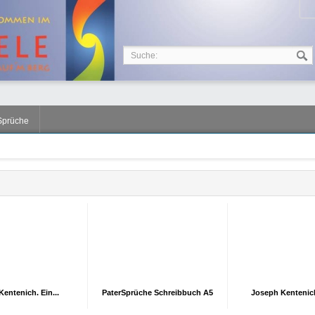
Sprüche
2
3
Kentenich. Ein...
PaterSprüche Schreibbuch A5
Joseph Kentenich 