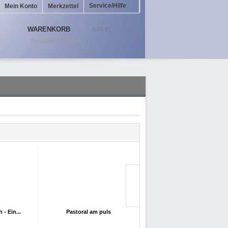
Service/Hilfe
Mein Konto
Merkzettel
WARENKORB
0,00 €*
Positionen anzeigen
4
5
- Ein...
Pastoral am puls
Am Montagabend... Mit...