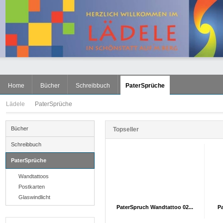
Home
Bücher
Schreibbuch
PaterSprüche
Lädele
PaterSprüche
Bücher
Topseller
Schreibbuch
1
2
PaterSprüche
Wandtattoos
Postkarten
Glaswindlicht
PaterSpruch Wandtattoo 02...
P