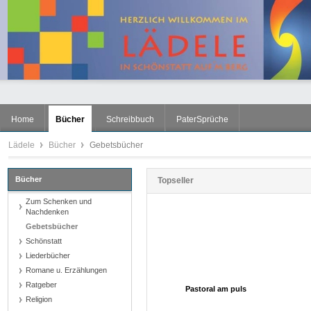
Home
Bücher
Schreibbuch
PaterSprüche
Lädele
Bücher
Gebetsbücher
Bücher
Topseller
Zum Schenken und
Nachdenken
1
Gebetsbücher
Schönstatt
Liederbücher
Romane u. Erzählungen
Ratgeber
Pastoral am puls
Religion