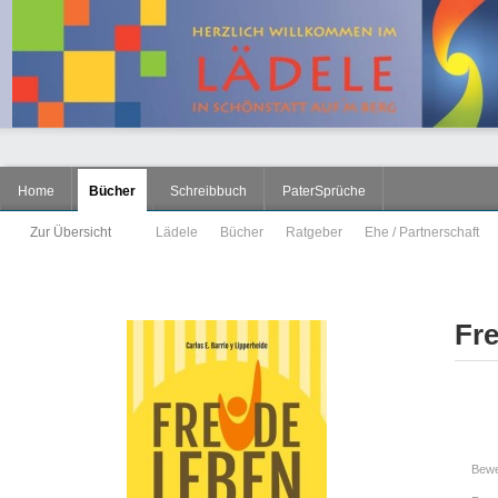
Home
Bücher
Schreibbuch
PaterSprüche
Zur Übersicht
Lädele
Bücher
Ratgeber
Ehe / Partnerschaft
Fre
Bewe