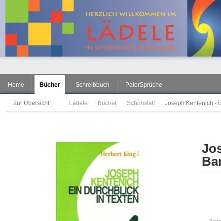
Home
Bücher
Schreibbuch
PaterSprüche
Zur Übersicht
Lädele
Bücher
Schönstatt
Joseph Kentenich - E
Jos
Ban