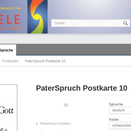
Sprüche
Postkarten
PaterSpruch Postkarte 10
PaterSpruch Postkarte 10
Sprache
(
0
)
deutsch
Farbe
Bewertung schreiben
schwarz/we