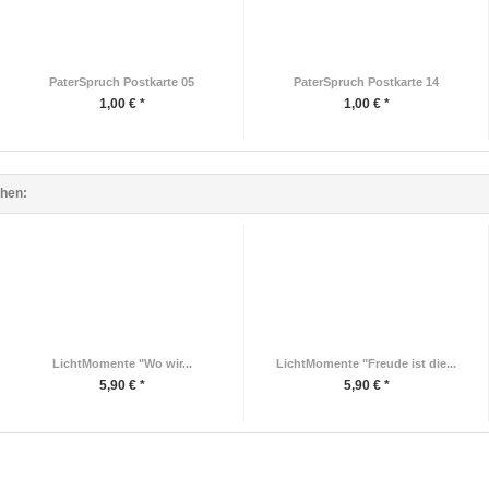
PaterSpruch Postkarte 05
PaterSpruch Postkarte 14
1,00 € *
1,00 € *
ehen:
LichtMomente "Wo wir...
LichtMomente "Freude ist die...
5,90 € *
5,90 € *