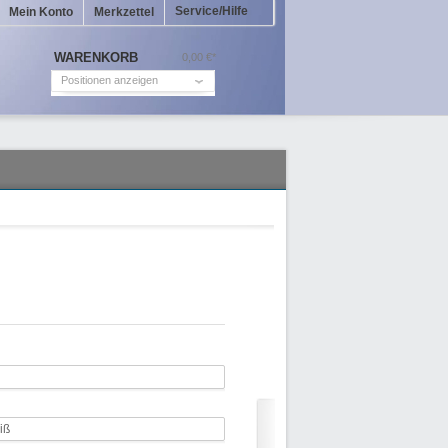
Service/Hilfe
Mein Konto
Merkzettel
WARENKORB
0,00 €*
Positionen anzeigen
iß