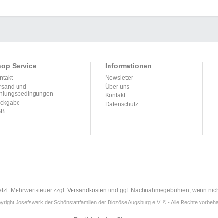
op Service
Informationen
ntakt
Newsletter
rsand und
Über uns
hlungsbedingungen
Kontakt
ckgabe
Datenschutz
GB
setzl. Mehrwertsteuer zzgl.
Versandkosten
und ggf. Nachnahmegebühren, wenn nich
yright Josefswerk der Schönstattfamilien der Diozöse Augsburg e.V. © - Alle Rechte vorbeha