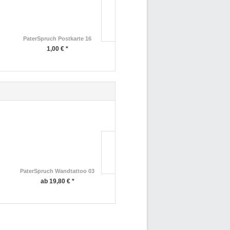
PaterSpruch Postkarte 16
PaterSpruch Postkarte 03
1,00 € *
1,00 € *
PaterSpruch Wandtattoo 03
PaterSpruch Postkarte 18
ab 19,80 € *
1,00 € *