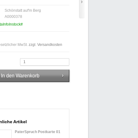
Schönstatt auf'm Berg
A0000378
taInfoInstock#
gesetzlicher MwSt.
zzgl. Versandkosten
1
liche Artikel
PaterSpruch Postkarte 01