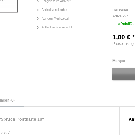
Fragen zum Artikel?
Artikel vergleichen
Hersteller
Artikel-Nr.:
Auf den Merkzettel
#DetailDa
Artikel weiterempfehlen
1,00 € *
Preise inkl. 
Menge:
ungen (0)
rSpruch Postkarte 10"
Ähn
ist..."