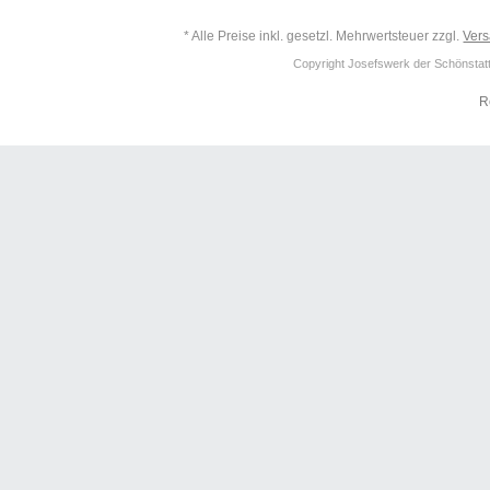
* Alle Preise inkl. gesetzl. Mehrwertsteuer zzgl.
Ver
Copyright Josefswerk der Schönstattf
R