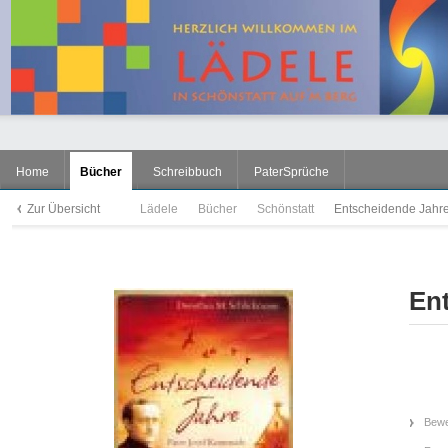
Home
Bücher
Schreibbuch
PaterSprüche
Zur Übersicht
Lädele
Bücher
Schönstatt
Entscheidende Jahr
En
Bewe