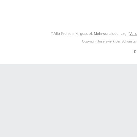
* Alle Preise inkl. gesetzl. Mehrwertsteuer zzgl.
Ver
Copyright Josefswerk der Schönstattf
R