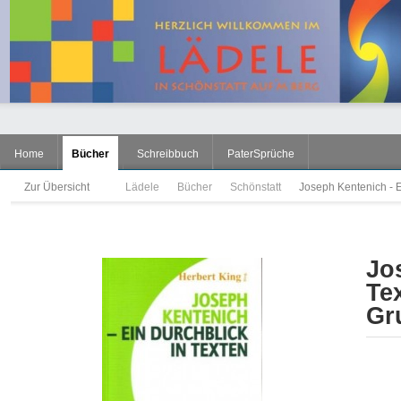
Home
Bücher
Schreibbuch
PaterSprüche
Zur Übersicht
Lädele
Bücher
Schönstatt
Joseph Kentenich - E
Jo
Te
Gr