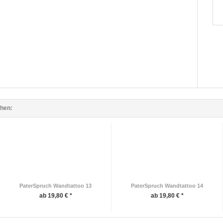
ehen:
PaterSpruch Wandtattoo 13
PaterSpruch Wandtattoo 14
ab 19,80 € *
ab 19,80 € *