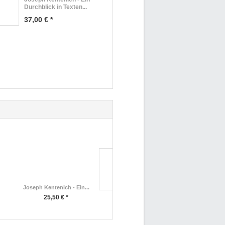
Durchblick in Texten...
37,00 € *
Joseph Kentenich - Ein...
PaterSpruch Wandtattoo 15
25,50 € *
ab 19,80 € *