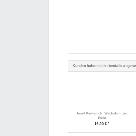
Kunden haben sich ebenfalls anges
Josef Kentenich: Wachstum zur
Fülle
16,90 € *