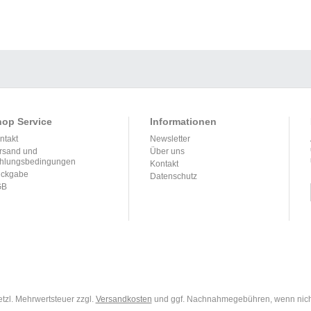
op Service
Informationen
ntakt
Newsletter
rsand und
Über uns
hlungsbedingungen
Kontakt
ckgabe
Datenschutz
GB
setzl. Mehrwertsteuer zzgl.
Versandkosten
und ggf. Nachnahmegebühren, wenn nich