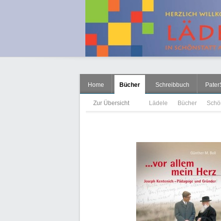
Home
Bücher
Schreibbuch
Pater
Zur Übersicht
Lädele
Bücher
Schö