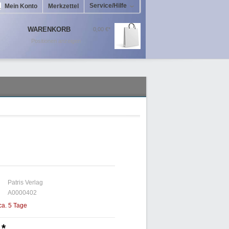
Service/Hilfe
Mein Konto
Merkzettel
WARENKORB
0,00 €*
Positionen anzeigen
Patris Verlag
A0000402
 ca. 5 Tage
 *