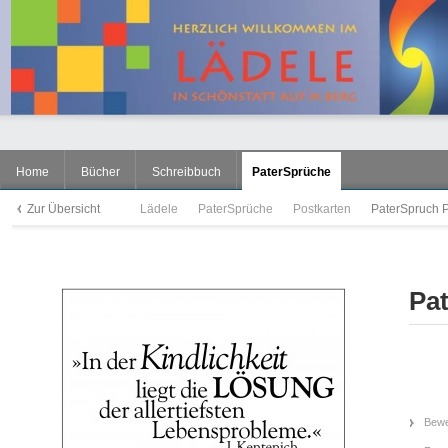
Home
Bücher
Schreibbuch
PaterSprüche
Zur Übersicht
Lädele
PaterSprüche
Postkarten
PaterSpruch P
Pat
Bewe