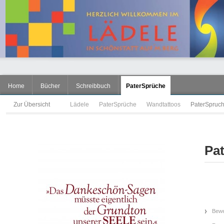
Home
Bücher
Schreibbuch
PaterSprüche
Zur Übersicht
Lädele
PaterSprüche
Wandtattoos
PaterSpruch
Pa
Bewe