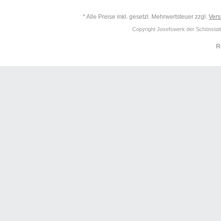
* Alle Preise inkl. gesetzl. Mehrwertsteuer zzgl.
Ver
Copyright Josefswerk der Schönstattf
R