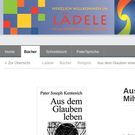
Home
Bücher
Schreibbuch
PaterSprüche
Zur Übersicht
Lädele
Bücher
Religion
Aus dem Glauben leben
Au
Mi