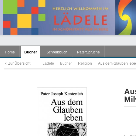
Home
Bücher
Schreibbuch
PaterSprüche
Zur Übersicht
Lädele
Bücher
Religion
Aus dem Glauben leben
Au
Mi