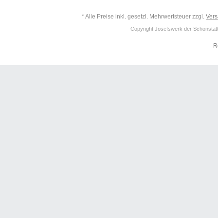
* Alle Preise inkl. gesetzl. Mehrwertsteuer zzgl.
Ver
Copyright Josefswerk der Schönstattf
R