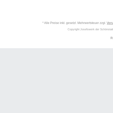
* Alle Preise inkl. gesetzl. Mehrwertsteuer zzgl.
Ver
Copyright Josefswerk der Schönstattf
R