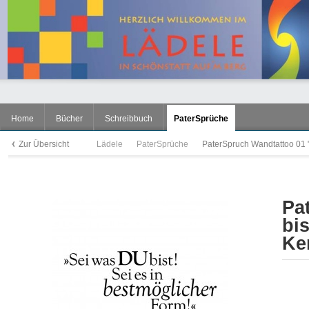
Home
Bücher
Schreibbuch
PaterSprüche
Zur Übersicht
Lädele
PaterSprüche
PaterSpruch Wandtattoo 01 "S
Pa
bis
Ke