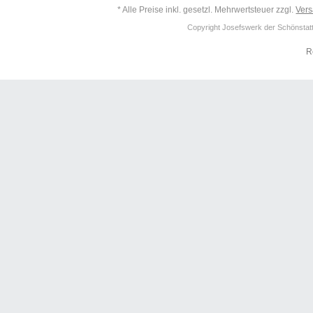
* Alle Preise inkl. gesetzl. Mehrwertsteuer zzgl.
Ver
Copyright Josefswerk der Schönstattf
R