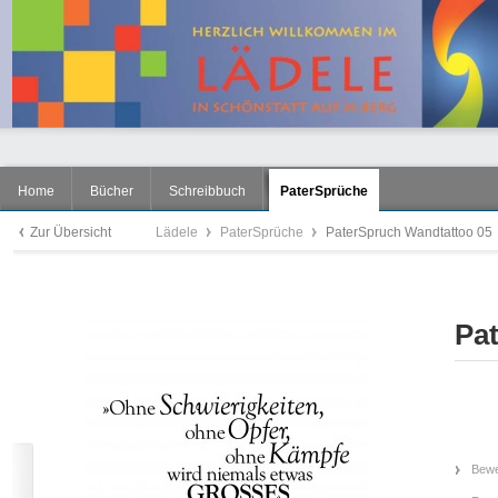
Home
Bücher
Schreibbuch
PaterSprüche
Zur Übersicht
Lädele
PaterSprüche
PaterSpruch Wandtattoo 05
Pa
Bewe