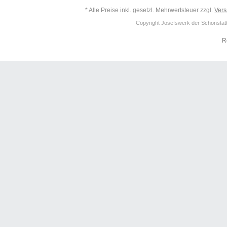
* Alle Preise inkl. gesetzl. Mehrwertsteuer zzgl.
Ver
Copyright Josefswerk der Schönstattf
R