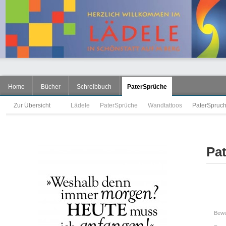
Home
Bücher
Schreibbuch
PaterSprüche
Zur Übersicht
Lädele
PaterSprüche
Wandtattoos
PaterSpruch
Pa
Bewe